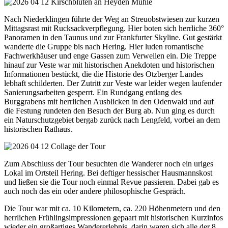
Nach Niederklingen führte der Weg an Streuobstwiesen zur kurzen
Mittagsrast mit Rucksackverpflegung. Hier boten sich herrliche 360°
Panoramen in den Taunus und zur Frankfurter Skyline. Gut gestärkt
wanderte die Gruppe bis nach Hering. Hier luden romantische
Fachwerkhäuser und enge Gassen zum Verweilen ein. Die Treppe
hinauf zur Veste war mit historischen Anekdoten und historischen
Informationen bestückt, die die Historie des Otzberger Landes
lebhaft schilderten. Der Zutritt zur Veste war leider wegen laufender
Sanierungsarbeiten gesperrt. Ein Rundgang entlang des
Burggrabens mit herrlichen Ausblicken in den Odenwald und auf
die Festung rundeten den Besuch der Burg ab. Nun ging es durch
ein Naturschutzgebiet bergab zurück nach Lengfeld, vorbei an dem
historischen Rathaus.
Zum Abschluss der Tour besuchten die Wanderer noch ein uriges
Lokal im Ortsteil Hering. Bei deftiger hessischer Hausmannskost
und ließen sie die Tour noch einmal Revue passieren. Dabei gab es
auch noch das ein oder andere philosophische Gespräch.
Die Tour war mit ca. 10 Kilometern, ca. 220 Höhenmetern und den
herrlichen Frühlingsimpressionen gepaart mit historischen Kurzinfos
wieder ein großartiges Wandererlebnis, darin waren sich alle der 8